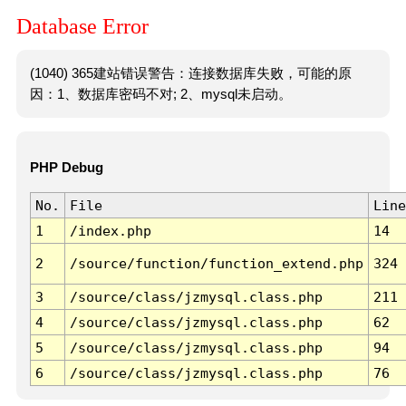
Database Error
(1040) 365建站错误警告：连接数据库失败，可能的原
因：1、数据库密码不对; 2、mysql未启动。
PHP Debug
No.
File
Line
1
/index.php
14
2
/source/function/function_extend.php
324
3
/source/class/jzmysql.class.php
211
4
/source/class/jzmysql.class.php
62
5
/source/class/jzmysql.class.php
94
6
/source/class/jzmysql.class.php
76