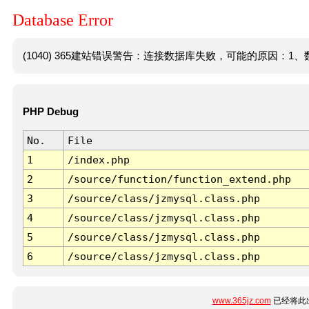
Database Error
(1040) 365建站错误警告：连接数据库失败，可能的原因：1、数
PHP Debug
No.
File
1
/index.php
2
/source/function/function_extend.php
3
/source/class/jzmysql.class.php
4
/source/class/jzmysql.class.php
5
/source/class/jzmysql.class.php
6
/source/class/jzmysql.class.php
www.365jz.com
已经将此