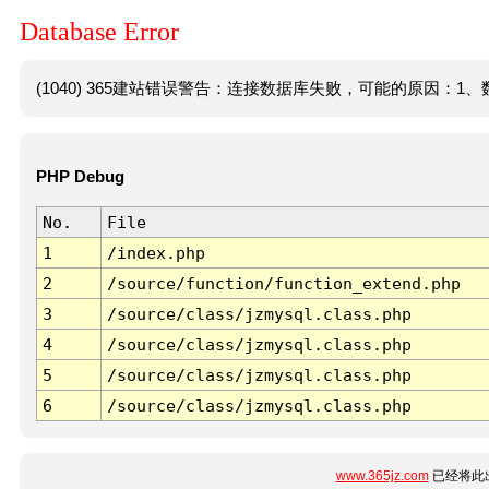
Database Error
(1040) 365建站错误警告：连接数据库失败，可能的原因：1、数
PHP Debug
No.
File
1
/index.php
2
/source/function/function_extend.php
3
/source/class/jzmysql.class.php
4
/source/class/jzmysql.class.php
5
/source/class/jzmysql.class.php
6
/source/class/jzmysql.class.php
www.365jz.com
已经将此