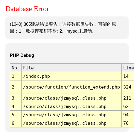
Database Error
(1040) 365建站错误警告：连接数据库失败，可能的原
因：1、数据库密码不对; 2、mysql未启动。
PHP Debug
No.
File
Line
1
/index.php
14
2
/source/function/function_extend.php
324
3
/source/class/jzmysql.class.php
211
4
/source/class/jzmysql.class.php
62
5
/source/class/jzmysql.class.php
94
6
/source/class/jzmysql.class.php
76