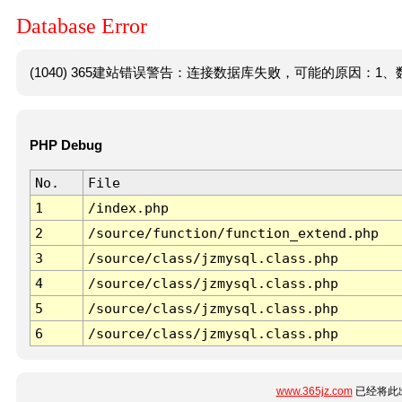
Database Error
(1040) 365建站错误警告：连接数据库失败，可能的原因：1、数
PHP Debug
No.
File
1
/index.php
2
/source/function/function_extend.php
3
/source/class/jzmysql.class.php
4
/source/class/jzmysql.class.php
5
/source/class/jzmysql.class.php
6
/source/class/jzmysql.class.php
www.365jz.com
已经将此