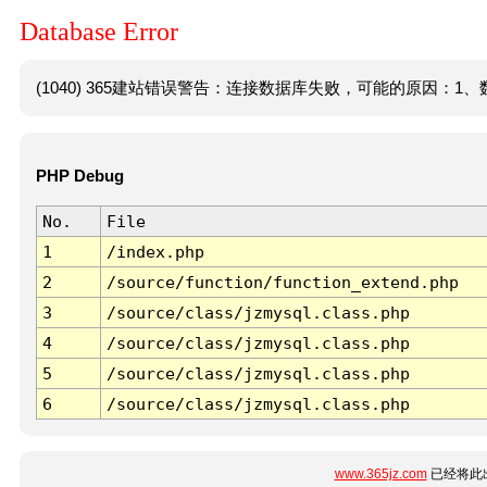
Database Error
(1040) 365建站错误警告：连接数据库失败，可能的原因：1、数
PHP Debug
No.
File
1
/index.php
2
/source/function/function_extend.php
3
/source/class/jzmysql.class.php
4
/source/class/jzmysql.class.php
5
/source/class/jzmysql.class.php
6
/source/class/jzmysql.class.php
www.365jz.com
已经将此