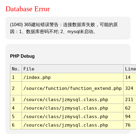
Database Error
(1040) 365建站错误警告：连接数据库失败，可能的原
因：1、数据库密码不对; 2、mysql未启动。
PHP Debug
No.
File
Line
1
/index.php
14
2
/source/function/function_extend.php
324
3
/source/class/jzmysql.class.php
211
4
/source/class/jzmysql.class.php
62
5
/source/class/jzmysql.class.php
94
6
/source/class/jzmysql.class.php
76