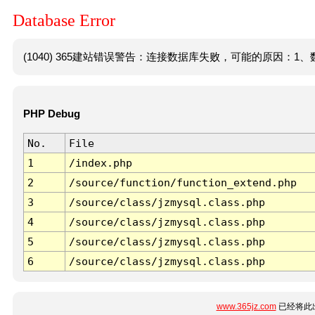
Database Error
(1040) 365建站错误警告：连接数据库失败，可能的原因：1、数
PHP Debug
No.
File
1
/index.php
2
/source/function/function_extend.php
3
/source/class/jzmysql.class.php
4
/source/class/jzmysql.class.php
5
/source/class/jzmysql.class.php
6
/source/class/jzmysql.class.php
www.365jz.com
已经将此