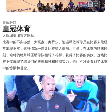
皇冠分红
皇冠体育
太阳城集团官方网站
比赛中的不实亦然一大亮点，奥萨尔、迪温琴佐等球员在比赛末段经
常出现不实，这种情况一度让比赛堕入僵局。可是，在比赛的终末时
刻，哈特的绝杀球匡助球队扭转了花样，获得了比赛的奏效。这场比
赛不仅展现了球员们的拼搏精神和时期实力，也让不雅众看到了比赛
中的惊惧和悬念。