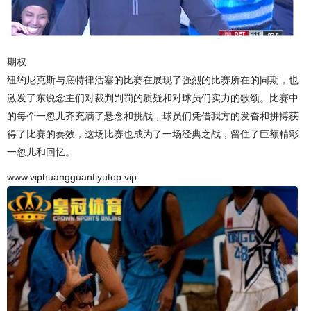
期权
纽约尼克斯与底特律活塞的比赛在展现了强烈的比赛所在的同期，也
激发了东说念主们对裁判判罚的质疑和对球员们实力的歌颂。比赛中
的每个一忽儿齐充满了悬念和挑战，球员们凭借我方的发奋和拼搏获
得了比赛的奏效，这场比赛也成为了一场经典之战，留住了巨额精彩
一忽儿和回忆。
www.viphuangguantiyutop.vip