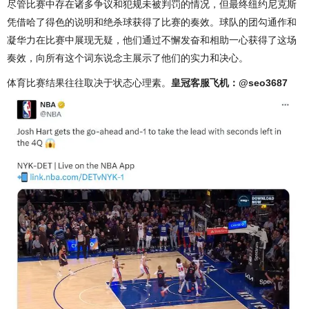
尽管比赛中存在诸多争议和犯规未被判罚的情况，但最终纽约尼克斯
凭借哈了得色的说明和绝杀球获得了比赛的奏效。球队的团勾通作和
凝华力在比赛中展现无疑，他们通过不懈发奋和相助一心获得了这场
奏效，向所有这个词东说念主展示了他们的实力和决心。
体育比赛结果往往取决于状态心理素。
皇冠客服飞机：@seo3687