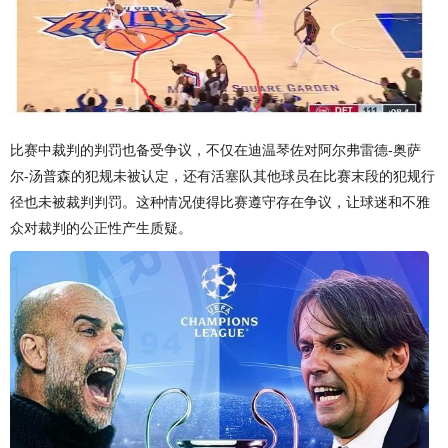
比赛中裁判的判罚也备受争议，不仅在迪温琴佐对阿尔弗雷德-奥萨
尔-汤普森的犯规未被认定，还有活塞队其他球员在比赛末段的犯规行
径也未被裁判判罚。这种情况使得比赛遵守存在争议，让球迷和不雅
众对裁判的公正性产生质疑。