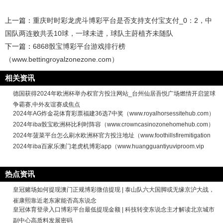
上一篇：
重庆时时彩龙虎斗博彩平台是否支持支付宝支付_0：2，中
国队两连败共丢10球，一球未进，球队主莳植齐未随队
下一篇：
6868骰宝博彩平台游戏排行榜
（www.bettingroyalzonezone.com）
相关资讯
德国获得2024年欧洲杯举办权官方投注网站_台州仙居吾悦广场燃情开启篮球
争霸赛,中外友谊赛成焦点
2024年AG炸金花体育彩票福建36选7中奖（www.royalhorsessitehub.com）
2024年iba骰宝欧洲杯比利时阵容（www.crowncasinozonehomehub.com）
2024年菠菜平台怎么刷水欧洲杯官方投注地址（www.foothillsfiremitigation
2024年iba百家乐澳门老虎机博彩app（www.huangguantiyuviproom.vip
热点资讯
皇冠赌场如何提现澳门正规博彩微信提现 | 泰山队六大国脚或无缘京沪大战，
崔康熙靠近老东家能否高东说念
皇冠体育登录入口博彩平台最低提现金额 | 科技转变东说念主才解读北京城市
副中心高质料发展密码