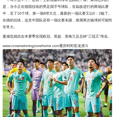
是，当今正在德国拉练的男足国字号球队，在如故进行的两场比赛
中，丢了10个球。第一场8球大北，最新的一场比赛又以0：2输了。
在德的拉练，这支中国队还有一场比赛未踢，推测再次输球的可能性
非常大。
曼城也就此在本赛季实现欧冠、英超、英格兰足总杯“三冠王”伟业。
www.crownwinningzonehome.com重庆时时彩龙虎斗