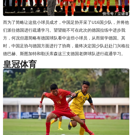
而为了简略让这批小球员成才，中国足协开采了U16国少队，并将他
们派往德国进行疏通学习。望望能不可在此次的德国拉练中进步我
方，何况但愿简略有德国球队看中这些小球员，从而留学德国。其
时，中国足协与德国方面进行了协商，最终决定国少队赶赴门兴格拉
德巴赫、斯图加特和勒沃库森这三支德国老牌球队进行疏通学习。
皇冠体育