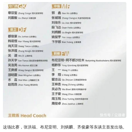
这场比赛，张洪福、布尼亚明、刘炳麟、齐俊豪等东谈主首发出场。