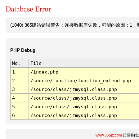
Database Error
(1040) 365建站错误警告：连接数据库失败，可能的原因：1、数
PHP Debug
No.
File
1
/index.php
2
/source/function/function_extend.php
3
/source/class/jzmysql.class.php
4
/source/class/jzmysql.class.php
5
/source/class/jzmysql.class.php
6
/source/class/jzmysql.class.php
www.365jz.com
已经将此