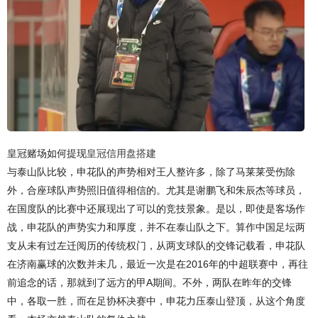
皇冠赌场如何提现
皇冠信用盘搭建
与泰山队比较，申花队的声势相对王人整许多，除了马莱莱受伤除
外，合座球队声势照旧值得相信的。尤其是谢鹏飞和朱辰杰等球员，
在国度队的比赛中还展现出了可以的竞技景象。是以，即使是客场作
战，申花队的声势实力和厚度，并不在泰山队之下。算作中国足坛两
支从未有过左迁阅历的传统权门，从两支球队的交锋记载看，申花队
在济南赢球的次数并未几，最近一次是在2016年的中超联赛中，再往
前追念的话，那就到了远方的甲A期间。不外，两队在昨年的交锋
中，各取一胜，而在足协杯决赛中，申花力压泰山登顶，从这个角度