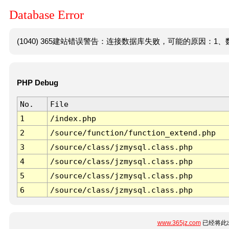
Database Error
(1040) 365建站错误警告：连接数据库失败，可能的原因：1、数
PHP Debug
No.
File
1
/index.php
2
/source/function/function_extend.php
3
/source/class/jzmysql.class.php
4
/source/class/jzmysql.class.php
5
/source/class/jzmysql.class.php
6
/source/class/jzmysql.class.php
www.365jz.com
已经将此