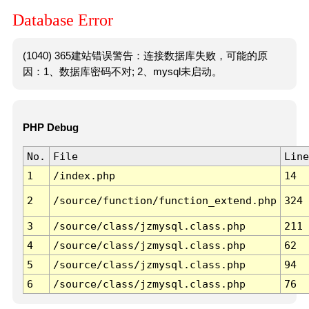
Database Error
(1040) 365建站错误警告：连接数据库失败，可能的原
因：1、数据库密码不对; 2、mysql未启动。
PHP Debug
No.
File
Line
1
/index.php
14
2
/source/function/function_extend.php
324
3
/source/class/jzmysql.class.php
211
4
/source/class/jzmysql.class.php
62
5
/source/class/jzmysql.class.php
94
6
/source/class/jzmysql.class.php
76