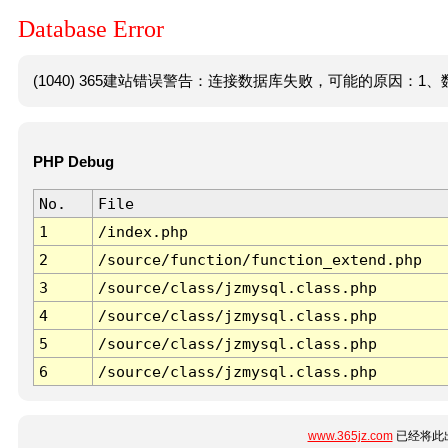
Database Error
(1040) 365建站错误警告：连接数据库失败，可能的原因：1、数
PHP Debug
No.
File
1
/index.php
2
/source/function/function_extend.php
3
/source/class/jzmysql.class.php
4
/source/class/jzmysql.class.php
5
/source/class/jzmysql.class.php
6
/source/class/jzmysql.class.php
www.365jz.com
已经将此