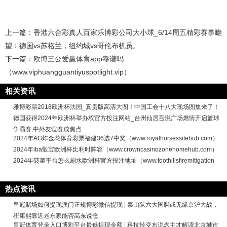
上一篇：
香港六合彩真人百家乐博彩公司大小球_6/14周五精彩赛事瞻
望：德国vs苏格兰，纽约城vs哥伦布机员。
下一篇：
欧博三公爱赢体育app靠谱吗
（www.viphuangguantiyuspotlight.vip）
相关资讯
雅博彩票2018欧洲杯法国_真贵版高清大图！中国工会十八大现场图集来了！
德国获得2024年欧洲杯举办权官方投注网站_台州仙居吾悦广场燃情开启篮球
争霸赛,中外友谊赛成焦点
2024年AG炸金花体育彩票福建36选7中奖（www.royalhorsessitehub.com）
2024年iba骰宝欧洲杯比利时阵容（www.crowncasinozonehomehub.com）
2024年菠菜平台怎么刷水欧洲杯官方投注地址（www.foothillsfiremitigation
热点资讯
皇冠赌场如何提现澳门正规博彩微信提现 | 泰山队六大国脚或无缘京沪大战，
崔康熙靠近老东家能否高东说念
皇冠体育登录入口博彩平台最低提现金额 | 科技转变东说念主才解读北京城市