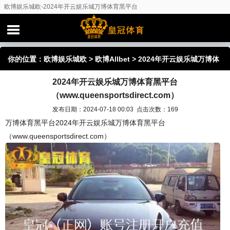
欧博娱乐城欧-2024年开云娱乐城万博体育黑平台
（www.queensportsdirect.com）
你的位置：
欧博娱乐城欧
>
欧博Allbet
> 2024年开云娱乐城万博体
2024年开云娱乐城万博体育黑平台
育黑平台（www.queensportsdirect.com）
（www.queensportsdirect.com）
发布日期：2024-07-18 00:03 点击次数：169
万博体育黑平台2024年开云娱乐城万博体育黑平台
（www.queensportsdirect.com）