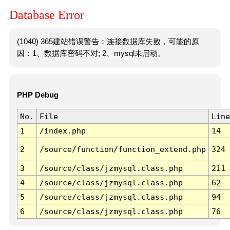
Database Error
(1040) 365建站错误警告：连接数据库失败，可能的原
因：1、数据库密码不对; 2、mysql未启动。
PHP Debug
No.
File
Line
1
/index.php
14
2
/source/function/function_extend.php
324
3
/source/class/jzmysql.class.php
211
4
/source/class/jzmysql.class.php
62
5
/source/class/jzmysql.class.php
94
6
/source/class/jzmysql.class.php
76