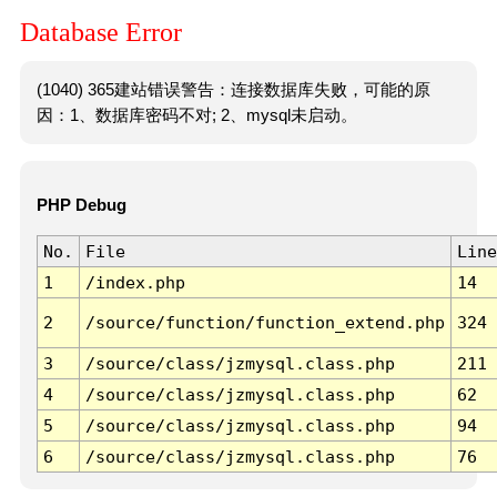
Database Error
(1040) 365建站错误警告：连接数据库失败，可能的原
因：1、数据库密码不对; 2、mysql未启动。
PHP Debug
No.
File
Line
1
/index.php
14
2
/source/function/function_extend.php
324
3
/source/class/jzmysql.class.php
211
4
/source/class/jzmysql.class.php
62
5
/source/class/jzmysql.class.php
94
6
/source/class/jzmysql.class.php
76